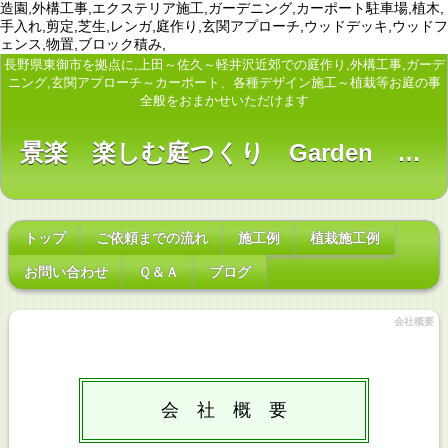
造園,外構工事,エクステリア施工,ガーデニング,カーポート駐車場,植木,
手入れ,剪定,芝生,レンガ,庭作り,玄関アプローチ,ウッドデッキ,ウッドフ
ェンス,物置,ブロック積み,
長野県東御市を拠点に,上田～佐久～軽井沢近郊での庭作り,外構工事,ガーデ
ニング,玄関アプローチ～カーポート、各種デザイン施工～植栽等お庭の事
全般をおまかせいただけます
景楽 楽しむ庭つくり Garden planning
トップ
ご依頼までの流れ
施工例
植栽施工例
お問い合わせ
Ｑ＆Ａ
ブログ
会社概要
会 社 概 要