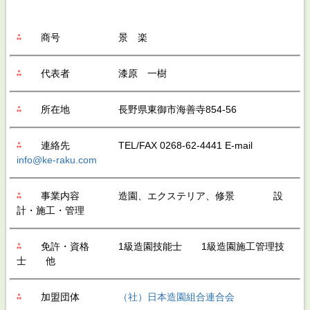
⁂
商号 景 楽
⁂
代表者 漆原 一樹
⁂
所在地 長野県東御市海善寺854-56
⁂
連絡先 TEL/FAX 0268-62-4441 E-mail
info@ke-raku.com
⁂
事業内容 造園、エクステリア、修景 設
計・施工・管理
⁂
免許・資格 1級造園技能士 1級造園施工管理技
士 他
⁂
加盟団体
（社）日本造園組合連合会